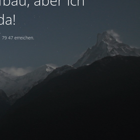
fbau, aber ich
da!
.
 79 47 erreichen.