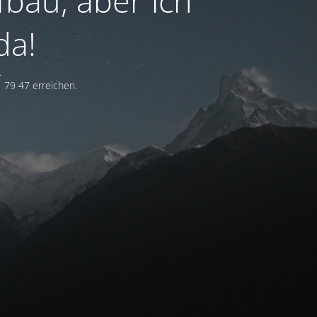
fbau, aber ich
da!
.
 79 47 erreichen.